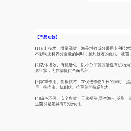
【产品功效】
[1]专利技术、微量高效：海藻增效成分采用专利技
不影响肥料养分含量的同时，起到显著的促根、壮苗
[2]载体增效、有机活化：以小分子藻源活性有机物
素症状，为作物提供全面营养。
[3]双重作用、促根抗逆：在促进作物生长的同时，
旱、抗病虫、抗倒伏、抗重茬等抗逆能力。
[4]绿色环保、安全多效：天然褐藻(野生海带)萃
生菌群繁殖具有积极作用。